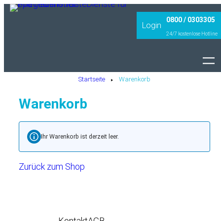
0800 / 0303305
Login
24/7 kostenlose Hotline
Startseite
Warenkorb
–
Warenkorb
Ihr Warenkorb ist derzeit leer.
Zurück zum Shop
Kontakt
AGB